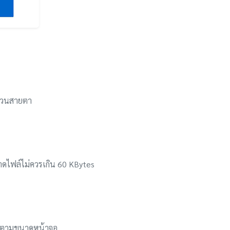
บกวนสายตา
ดไฟล์ไม่ควรเกิน 60 KBytes
มูลตามขนาดหน้าจอ