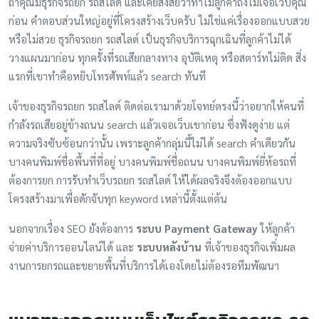
ถ้าคุณมีธุรกิจรถยก รถสไลด์ และเคยสงสัยว่าทำไมลูกค้าถึงไม่เจอเว็บคุณ
ก่อน คำตอบส่วนใหญ่อยู่ที่โครงสร้างเว็บครับ ไม่ใช่แค่เรื่องออกแบบสวย
หรือไม่สวย ธุรกิจรถยก รถสไลด์ เป็นธุรกิจบริการฉุกเฉินที่ลูกค้าไม่ได้
วางแผนมาก่อน ทุกครั้งที่รถเสียกลางทาง อุบัติเหตุ หรือสตาร์ทไม่ติด สิ่ง
แรกที่เขาทำคือหยิบโทรศัพท์แล้ว search ทันที
เจ้าของธุรกิจรถยก รถสไลด์ ติดต่อเรามาด้วยโจทย์ตรงนี้ว่าอยากให้คนที่
กำลังรถเสียอยู่ข้างถนน search แล้วเจอเว็บเขาก่อน ซึ่งฟังดูง่าย แต่
ความจริงซับซ้อนกว่านั้น เพราะลูกค้ากลุ่มนี้ไม่ได้ search คำเดียวกัน
บางคนพิมพ์ชื่อพื้นที่ที่อยู่ บางคนพิมพ์ชื่อถนน บางคนพิมพ์ยี่ห้อรถที่
ต้องการยก การรับทำเว็บรถยก รถสไลด์ ให้ได้ผลจริงจึงต้องออกแบบ
โครงสร้างมาเพื่อดักจับทุก keyword เหล่านี้ตั้งแต่ต้น
นอกจากเรื่อง SEO ยังต้องการ
ระบบ Payment Gateway
ให้ลูกค้า
จ่ายค่าบริการออนไลน์ได้ และ
ระบบหลังบ้าน
ที่เจ้าของธุรกิจเพิ่มผล
งานการยกรถและขยายพื้นที่บริการได้เองโดยไม่ต้องรอทีมพัฒนา